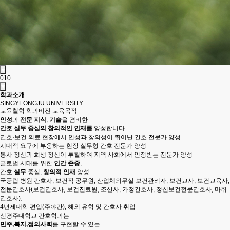
0
1
0
학과
소개
SINGYEONGJU UNIVERSITY
교육철학
학과비전
교육목적
인성
과
전문 지식
,
기술
을 겸비한
간호 실무 중심의 창의적인 인재를
양성합니다.
간호·보건 의료 현장에서 인성과 창의성이 뛰어난 간호 전문가 양성
시대적 요구에 부응하는 현장 실무형 간호 전문가 양성
봉사 정신과 희생 정신이 투철하여 지역 사회에서 인정받는 전문가 양성
글로벌 시대를 위한
인간 존중
,
간호
실무
중심,
창의적 인재
양성
국공립 병원 간호사, 보건직 공무원, 산업체의무실 보건관리자, 보건교사, 보건교육사,
전문간호사(보건간호사, 보건진료원, 조산사, 가정간호사, 정신보건전문간호사, 마취
간호사),
4년제대학 편입(주야간), 해외 유학 및 간호사 취업
신경주대학교 간호학과는
민주,복지,정의사회
를 구현할 수 있는