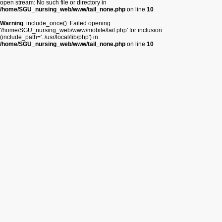
open stream: No such file or directory in
/home/SGU_nursing_web/www/tail_none.php
on line
10
Warning
: include_once(): Failed opening
'/home/SGU_nursing_web/www/mobile/tail.php' for inclusion
(include_path='.:/usr/local/lib/php') in
/home/SGU_nursing_web/www/tail_none.php
on line
10